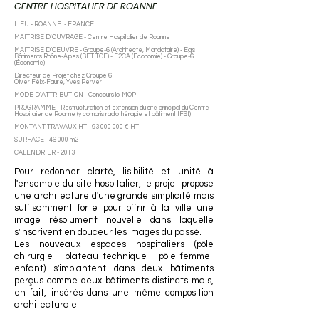
CENTRE HOSPITA
LIER DE ROANNE
LIEU - ROANNE - FRANCE
MAITRISE D'OUVRAGE - Centre Hospitalier de Roanne
MAITRISE D’OEUVRE - Groupe-6 (Architecte, Mandataire) - Egis
Bâtiments Rhône-Alpes (BET TCE) - E2CA (Économie) - Groupe-6
(Économie)
Directeur de Projet chez Groupe 6
Olivier Félix-Faure
,
Yves Pervier
MODE D'ATTRIBUTION - Concours loi MOP
PROGRAMME - Restructuration et extension du site principal du Centre
Hospitalier de Roanne (y compris radiothérapie et bâtiment IFSI)
MONTANT TRAVAUX HT - 93 000 000 € HT
SURFACE - 46 000 m2
CALENDRIER - 2013
Pour redonner clarté, lisibilité et unité à
l'ensemble du site hospitalier, le projet
propose
une architecture d'une grande simplicité mais
suffisamment forte pour offrir à la ville une
image résolument nouvelle dans laquelle
s'inscrivent en douceur les images du passé.
Les nouveaux espaces hospitaliers (pôle
chirurgie - plateau technique - pôle femme-
enfant) s'implantent dans deux bâtiments
perçus comme deux bâtiments distincts mais,
en fait, insérés dans une même composition
architecturale.