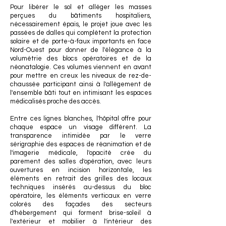
Pour libérer le sol et alléger les masses
perçues du bâtiments hospitaliers,
nécessairement épais, le projet joue avec les
passées de dalles qui complètent la protection
solaire et de porte-à-faux importants en face
Nord-Ouest pour donner de l'élégance à la
volumétrie des blocs opératoires et de la
néonatalogie. Ces volumes viennent en avant
pour mettre en creux les niveaux de rez-de-
chaussée participant ainsi à l'allègement de
l'ensemble bâti tout en intimisant les espaces
médicalisés proche des accès.
Entre ces lignes blanches, l'hôpital offre pour
chaque espace un visage différent. La
transparence intimidée par le verre
sérigraphie des espaces de réanimation et de
l'imagerie médicale, l'opacité crée du
parement des salles d'opération, avec leurs
ouvertures en incision horizontale, les
éléments en retrait des grilles des locaux
techniques insérés au-dessus du bloc
opératoire, les éléments verticaux en verre
colorés des façades des secteurs
d'hébergement qui forment brise-soleil à
l'extérieur et mobilier à l'intérieur des